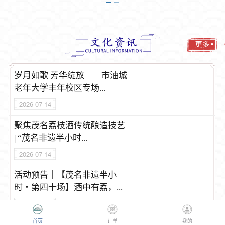
岁月如歌 芳华绽放——市油城
老年大学丰年校区专场...
2026-07-14
聚焦茂名荔枝酒传统酿造技艺
| “茂名非遗半小时...
2026-07-14
活动预告｜【茂名非遗半小
时・第四十场】酒中有荔，...
2026-07-14
首页
订单
我的
聆听传承故事 解锁非遗密码：